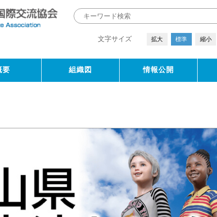
文字サイズ
拡大
標準
縮小
概要
組織図
情報公開