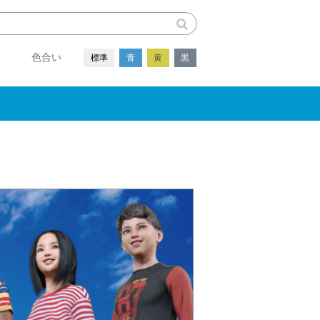
色合い
標準
青
黄
黒